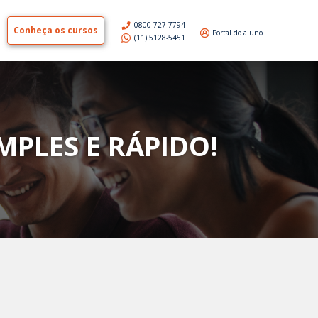
0800-727-7794
Conheça os cursos
Portal do aluno
(11) 5128-5451
MPLES E RÁPIDO!