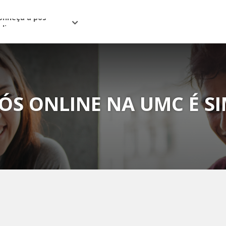
onheça a pós
nline
S ONLINE NA UMC É SI